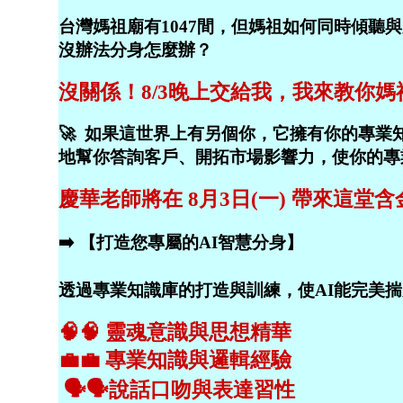
台灣媽祖廟有1047間，但媽祖如何同時傾聽
沒辦法分身怎麼辦？
沒關係！8/3晚上交給我，我來教你
🚀 如果這世界上有另個你，它擁有你的專業
地幫你答詢客戶、開拓市場影響力，使你的專
慶華老師將在 8月3日(一) 帶來這堂
➡️ 【打造您專屬的AI智慧分身】
透過專業知識庫的打造與訓練，使AI能完美
🧠🧠 靈魂意識與思想精華
💼💼 專業知識與邏輯
經驗
🗣️🗣️說話口吻與表達習性