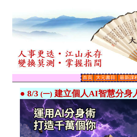
首頁
大元書目
最新課
● 8/3
建立個人AI智慧分身
(一)