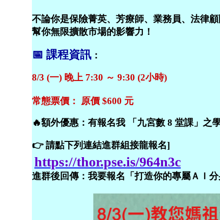
不論你是保險菁英、芳療師、業務員、法律顧
幫你無限擴散市場的影響力！
📅 課程資訊
：
8/3 (一) 晚上 7:30 ～ 9:30 (2小時)
常態票價： 原價 $600 元
🔥額外優惠：有報名我 「九宮數 8 堂課」之學員
👉 請點下列連結進群組接龍報名]
https://thor.pse.is/964n3c
進群後回傳：我要報名「打造你的專屬ＡＩ分